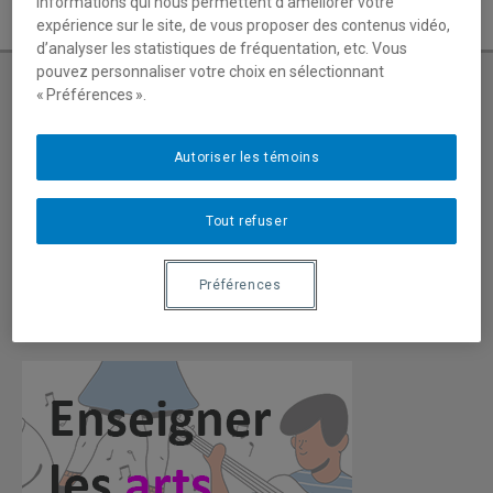
informations qui nous permettent d’améliorer votre
expérience sur le site, de vous proposer des contenus vidéo,
d’analyser les statistiques de fréquentation, etc. Vous
pouvez personnaliser votre choix en sélectionnant
« Préférences ».
Calendrier des activités
Autoriser les témoins
Infolettre du département de musique
Tout refuser
Découvrez la communauté du Département
Mobilité étudiante
Préférences