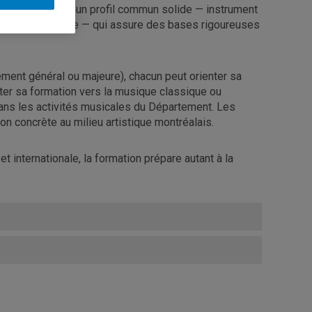
ucturé autour d’un profil commun solide — instrument
des de la musique — qui assure des bases rigoureuses
ment général ou majeure), chacun peut orienter sa
ter sa formation vers la musique classique ou
 dans les activités musicales du Département. Les
on concrète au milieu artistique montréalais.
 internationale, la formation prépare autant à la