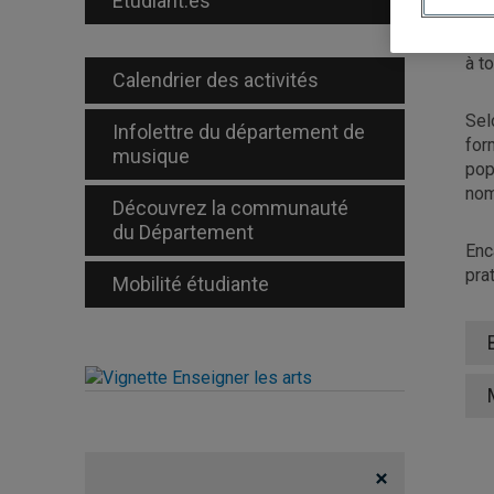
Étudiant.es
l’e
ind
à t
Calendrier des activités
Sel
Infolettre du département de
for
musique
pop
nom
Découvrez la communauté
du Département
Enc
pra
Mobilité étudiante