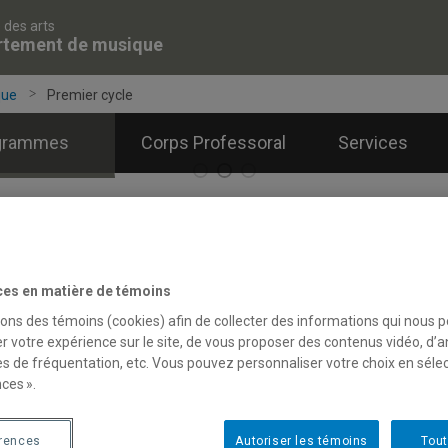
 des arts
rtement de musique
que
Premier cycle
grammes
Corps Professoral
Services
remier cycle
ces en matière de témoins
sons des témoins (cookies) afin de collecter des informations qui nous 
r votre expérience sur le site, de vous proposer des contenus vidéo, d’a
es de fréquentation, etc. Vous pouvez personnaliser votre choix en séle
er
rogrammes de 1
cycle
ces ».
s
programmes de 1er cycle en musique
offrent une formation act
érences
Autoriser les témoins
Tout