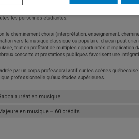
nseignement. Récemment repensés, ils proposent un parcours str
ividuel, musique d’ensemble, formation auditive, analyse et étu
outes les personnes étudiantes.
on le cheminement choisi (interprétation, enseignement, chemine
mation vers la musique classique ou populaire, chacun peut orien
ulaire, tout en profitant de multiples opportunités d’implication
breux concerts et prestations publiques favorisent une intégrati
adrée par un corps professoral actif sur les scènes québécoise et
tique professionnelle qu’aux études supérieures.
Baccalauréat en musique
Majeure en musique – 60 crédits
majeure en musique