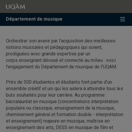
Accéder
Accéder
Accéder
à
au
à
la
menu
la
Département de musique
recherche
pricipal
zone
centrale
Orchestrer son avenir par l’acquisition des meilleures
notions musicales et pédagogiques qui soient,
prodiguées avec grande expertise par un
corps enseignant dévoué et connecté au milieu : voici
l’engagement du Département de musique de l’UQAM.
Près de 300 étudiantes et étudiants font partie d’un
ensemble créatif et uni qui les aidera à atteindre tous les
buts souhaités pour leur carrière. Au programme :
baccalauréat en musique (concentrations interprétation
populaire ou classique, enseignement de la musique,
cheminement général et formation double - interprétation
et enseignement) majeure en musique, maîtrise en
enseignement des arts, DESS en musique de film et