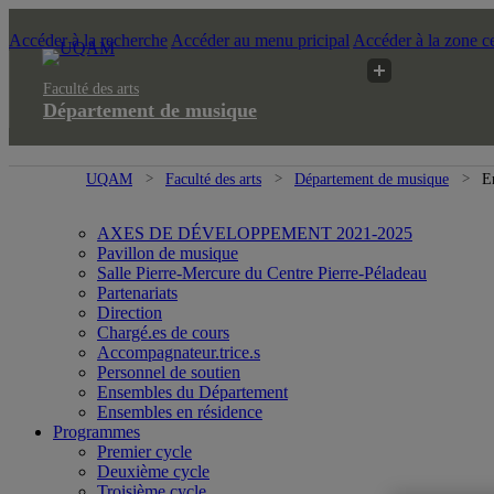
Accéder à la recherche
Accéder au menu pricipal
Accéder à la zone ce
Faculté des arts
Département de musique
UQAM
Faculté des arts
Département de musique
E
AXES DE DÉVELOPPEMENT 2021-2025
Pavillon de musique
Salle Pierre-Mercure du Centre Pierre-Péladeau
Partenariats
Direction
Chargé.es de cours
Accompagnateur.trice.s
Personnel de soutien
Ensembles du Département
Ensembles en résidence
Programmes
Premier cycle
Deuxième cycle
Troisième cycle