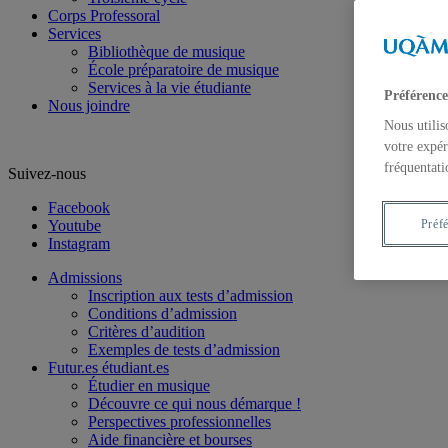
Corps Professoral
Services
Bibliothèque de musique
École préparatoire de musique
Services à la vie étudiante
Préférence
Nous joindre
Nous utilis
votre expér
fréquentati
Suivez-nous
Facebook
Youtube
Préf
Instagram
Admissions
Inscription aux tests d’admission
Conditions d’admission
Critères d’audition
Exemples de tests d’admission
Futur.es étudiant.es
Étudier en musique
Découvre ce qui nous démarque !
Perspectives professionnelles
Aide financière et bourses