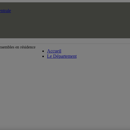
ntrale
Département de musique
nsembles en résidence
Accueil
Le Département