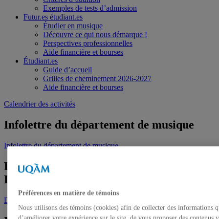
Exemples de tests d’admission
Futur.es étudiant.es
Étudier en musique
Découvre ce qui nous démarque !
Perspectives professionnelles
Aide financière et bourses
Étudiant.es
Guide d’accueil
Grilles de cheminement 2026-2027
Aide financière et bourses
Calendrier des activités
Infolettre du département de musique
Infolettre du département de musique
Découvrez la communauté du
Département
Préférences en matière de témoins
Découvrez la communauté du Département
Nous utilisons des témoins (cookies) afin de collecter des informations 
d’améliorer votre expérience sur le site, de vous proposer des contenus v