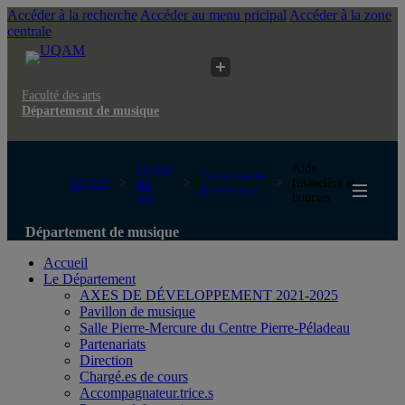
Accéder à la recherche
Accéder au menu pricipal
Accéder à la zone
centrale
Faculté des arts
Département de musique
Faculté
Aide
Département
UQAM
des
financière et
de musique
arts
bourses
Département de musique
Accueil
Le Département
AXES DE DÉVELOPPEMENT 2021-2025
Pavillon de musique
Salle Pierre-Mercure du Centre Pierre-Péladeau
Partenariats
Direction
Chargé.es de cours
Accompagnateur.trice.s