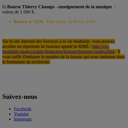
6)
Bourse Thierry Champs
-
enseignement de la musique
:
valeur de 1 000 $.
Bourse nº 1076
- Date limite 26 février 2026
Sur le site Internet des Services à la vie étudiante, vous pouvez
accéder au répertoire de bourses appelé le RIBÉ :
http://vie-
etudiante.uqam.ca/aide-financiere/bourses/bourses-etudes.html
. Il
vous suffit d'indiquer le numéro de la bourse qui vous intéresse dans
le formulaire de recherche.
Suivez-nous
Facebook
Youtube
Instagram