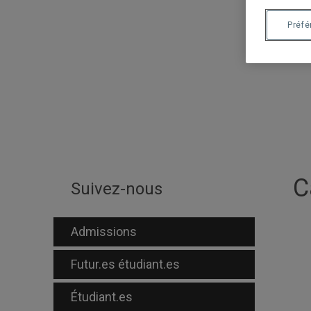
Préf
C
Suivez-nous
Admissions
Futur.es étudiant.es
Étudiant.es