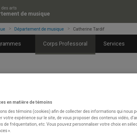
 des arts
rtement de musique
que
Département de musique
Catherine Tardif
grammes
Corps Professoral
Services
ces en matière de témoins
sons des témoins (cookies) afin de collecter des informations qui nous 
r votre expérience sur le site, de vous proposer des contenus vidéo, d’a
es de fréquentation, etc. Vous pouvez personnaliser votre choix en séle
ces ».