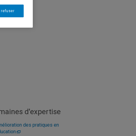
 refuser
maines d'expertise
élioration des pratiques en
ucation