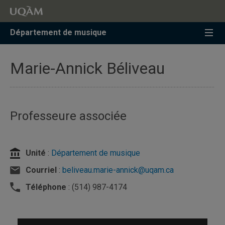
Accéder
Accéder
Accéder
à
au
à
la
menu
la
Département de musique
recherche
pricipal
zone
centrale
Marie-Annick Béliveau
Professeure associée
Unité
:
Département de musique
Courriel
:
beliveau.marie-annick@uqam.ca
Téléphone
: (514) 987-4174