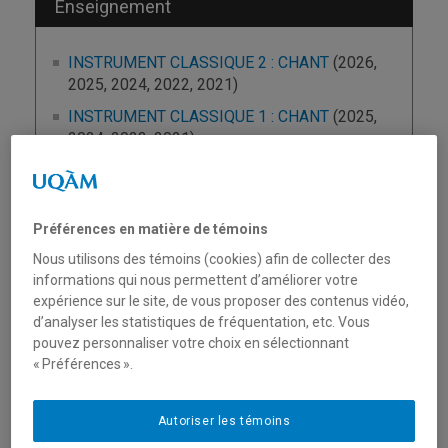
Enseignement
INSTRUMENT CLASSIQUE 2 : CHANT
(2026,
2025, 2024, 2022, 2021)
INSTRUMENT CLASSIQUE 1 : CHANT
(2025,
2024, 2023, 2021)
INSTRUMENT CLASSIQUE 3 : CHANT
(2025,
2024, 2022, 2021)
INSTRUMENT CLASSIQUE 6 : CHANT
(2025,
Préférences en matière de témoins
2024)
Nous utilisons des témoins (cookies) afin de collecter des
INSTRUMENT CLASSIQUE 5 : CHANT
(2024,
informations qui nous permettent d’améliorer votre
2023)
expérience sur le site, de vous proposer des contenus vidéo,
d’analyser les statistiques de fréquentation, etc. Vous
INSTRUMENT CLASSIQUE 4 : CHANT
(2023,
pouvez personnaliser votre choix en sélectionnant
2022)
« Préférences ».
Corpusii: théâtre musical & théâtre lyrique
contemp.
Autoriser les témoins
(2021)