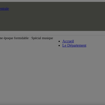
ntrale
Département de musi
ne époque formidable : Spécial musique
Accueil
Le Département