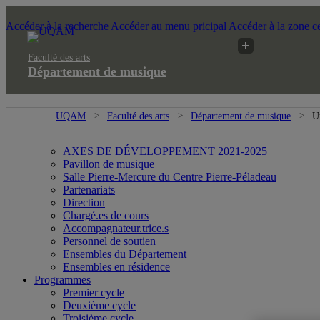
Accéder à la recherche
Accéder au menu pricipal
Accéder à la zone ce
Faculté des arts
Département de musique
UQAM
Faculté des arts
Département de musique
U
AXES DE DÉVELOPPEMENT 2021-2025
Pavillon de musique
Salle Pierre-Mercure du Centre Pierre-Péladeau
Partenariats
Direction
Chargé.es de cours
Accompagnateur.trice.s
Personnel de soutien
Ensembles du Département
Ensembles en résidence
Programmes
Premier cycle
Deuxième cycle
Troisième cycle