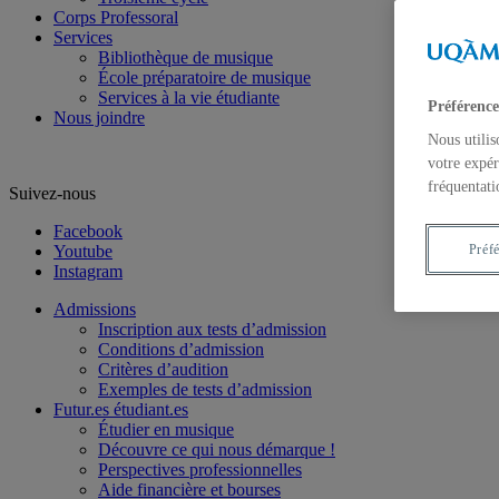
Corps Professoral
Services
Bibliothèque de musique
École préparatoire de musique
Services à la vie étudiante
Préférence
Nous joindre
Nous utilis
votre expér
fréquentati
Suivez-nous
Facebook
Youtube
Préf
Instagram
Admissions
Inscription aux tests d’admission
Conditions d’admission
Critères d’audition
Exemples de tests d’admission
Futur.es étudiant.es
Étudier en musique
Découvre ce qui nous démarque !
Perspectives professionnelles
Aide financière et bourses