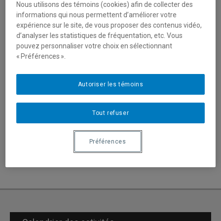
Nous utilisons des témoins (cookies) afin de collecter des
Parmi les
14 membres SOCAN
qui se retrouvaient en
informations qui nous permettent d’améliorer votre
nomination dans les catégories musicales de cette fête
expérience sur le site, de vous proposer des contenus vidéo,
de la télévision québécoise,
Anaïs Larocque
est repartie
d’analyser les statistiques de fréquentation, etc. Vous
avec une statuette pour son travail remarquable quant à sa
pouvez personnaliser votre choix en sélectionnant
production.
« Préférences ».
Le documentaire dresse un portrait de la consommation
Autoriser les témoins
d’eau potable au Québec. Le film est disponible sur le
site
Web de Télé-Québec ici.
Tout refuser
Plus d'information ici :
https://www.magazinesocan.ca/news/trois-de-nos-
Préférences
compositeursalaffiche-remportent-des-prix-gemeaux-
2022/