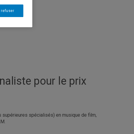
 refuser
aliste pour le prix
supérieures spécialisés) en musique de film,
AM.