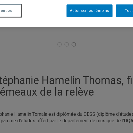
érences
Autoriser les témoins
Tout
téphanie Hamelin Thomas, fin
émeaux de la relève
phanie Hamelin Tomala est diplômée du DESS (diplôme d'études 
gramme d'études offert par le département de musique de l'UQ