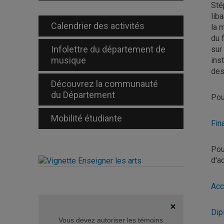
Sté
lib
Calendrier des activités
la 
du 
Infolettre du département de
sur
musique
ins
des
Découvrez la communauté
du Département
Pou
Mobilité étudiante
Fin
Pou
d'a
Acc
Dip
Vous devez autoriser les témoins