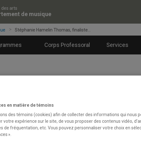
 des arts
rtement de musique
que
Stéphanie Hamelin Thomas, finaliste...
grammes
Corps Professoral
Services
ces en matière de témoins
sons des témoins (cookies) afin de collecter des informations qui nous 
r votre expérience sur le site, de vous proposer des contenus vidéo, d’a
es de fréquentation, etc. Vous pouvez personnaliser votre choix en séle
ces ».