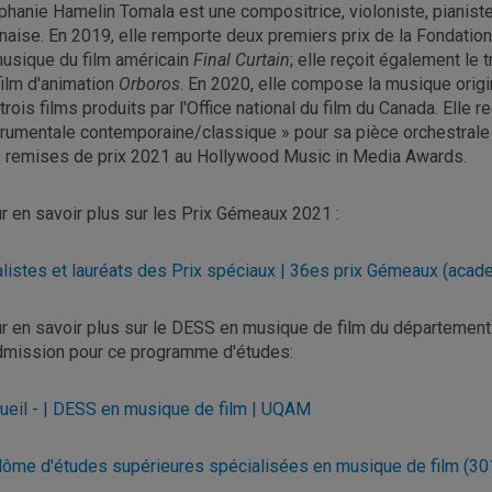
phanie Hamelin Tomala est une compositrice, violoniste, pianist
anaise. En 2019, elle remporte deux premiers prix de la Fondatio
musique du film américain
Final Curtain
; elle reçoit également le
film d'animation
Orboros
. En 2020, elle compose la musique origi
 trois films produits par l'Office national du film du Canada. Elle
trumentale contemporaine/classique » pour sa pièce orchestrale
 remises de prix 2021 au Hollywood Music in Media Awards.
r en savoir plus sur les Prix Gémeaux 2021 :
alistes et lauréats des Prix spéciaux | 36es prix Gémeaux (acad
r en savoir plus sur le DESS en musique de film du département
dmission pour ce programme d'études:
ueil - | DESS en musique de film | UQAM
lôme d'études supérieures spécialisées en musique de film (30