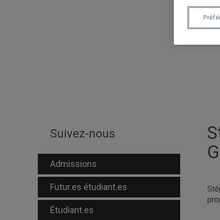
Préf
S
Suivez-nous
G
Admissions
Futur.es étudiant.es
Sté
pro
Étudiant.es