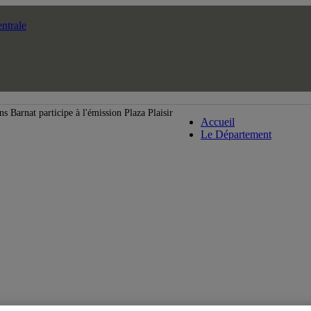
ntrale
Département de m
ns Barnat participe à l'émission Plaza Plaisir
Accueil
Le Département