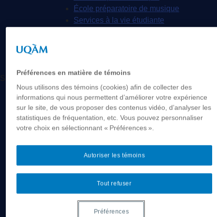
École préparatoire de musique
Services à la vie étudiante
Nous joindre
Préférences en matière de témoins
Suivez-nous
Nous utilisons des témoins (cookies) afin de collecter des
Facebook
informations qui nous permettent d’améliorer votre expérience
Youtube
sur le site, de vous proposer des contenus vidéo, d’analyser les
Instagram
statistiques de fréquentation, etc. Vous pouvez personnaliser
votre choix en sélectionnant « Préférences ».
Admissions
Inscription aux tests d’admission
Autoriser les témoins
Conditions d’admission
Critères d’audition
Exemples de tests d’admission
Tout refuser
Futur.es étudiant.es
Étudier en musique
Préférences