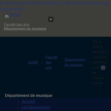
Accéder à la recherche
Accéder au menu pricipal
Accéder à la
zone centrale
Faculté des arts
Département de musique
Marie-
Annick
Béliveau,
Faculté
nouvelle
Département
UQAM
des
directrice
de musique
arts
artistique
de
Chants
Libres
Département de musique
Accueil
Le Département