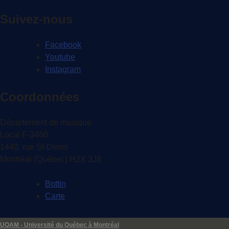
Suivez-nous
Facebook
Youtube
Instagram
Coordonnées
Département de musique
Local F-3460
1440, rue St-Denis
Montréal (Québec) H2X 3J8
Bottin
Carte
UQAM - Université du Québec à Montréal