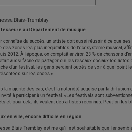
nessa Blais-Tremblay
fesseure au Département de musique
r connaître du succès, un artiste doit aussi réussir à ce que se
ne des zones les plus inéquitables de l’écosystème musical, af
uis 2012. À l’époque, on comptait environ 23 % de chansons d’ar
l était aussi facile de partager sur les réseaux sociaux les list
ffiche d’un festival, les gens seraient outrés de voir à quel point
résentées sur les ondes.»
s la majorité des cas, c’est la notoriété acquise par la diffusion 
 invité à participer à un festival. «Les festivals sont subvention
lets et, pour cela, ils veulent des artistes reconnus. Peut-on le
ux en ville, encore difficile en région
essa Blais-Tremblay estime qu’il est souhaitable que l’ensemble