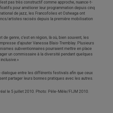
 n’est pas très constructif comme approche, nuance-t-
nificatifs pour améliorer leur programmation depuis cinq
ational de jazz, les Francofolies et Osheaga ont
cs/artistes racisés depuis la première mobilisation
t de genre, c’est en région, là où, bien souvent, les
empresse d’ajouter Vanessa Blais-Tremblay. Plusieurs
rganismes subventionnaires pourraient mettre en place
gager un commissaire à la diversité pendant quelques
inclusive.»
e dialogue entre les différents festivals afin que ceux
sent partager leurs bonnes pratiques avec les autres.
réal le 5 juillet 2010. Photo: Pêle-Mêle/FIJM 2010.