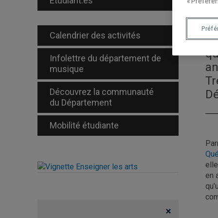
Étudiant.es
« Préféren
"L
di
Préf
Calendrier des activités
ge
qu
Infolettre du département de
an
musique
Tr
Découvrez la communauté
Dé
du Département
Mobilité étudiante
Par
Qu
ell
en 
qu’
com