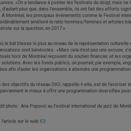
lusives. «On a tendance à pointer les festivals du doigt, mais ce
e, d’autant plus que, dans l’ensemble, ils ont fait des efforts sig
. À Montréal, les principaux événements comme le Festival intern
sidérablement amélioré le ratio hommes/femmes et artistes blan
iniste sur la question, en 2017.»
où le bât blesse le plus au niveau de la représentation culturelle e
anisations sont bénévoles . «Mais cela n’est pas une excuse, s’
tivals hors de Montréal reçoivent du soutien financier, et les o
 solutions. Avec les fonds publics, on pourrait, par exemple, en
ées afin d’aider les organisations à atteindre une programmation 
n des objectifs du réseau DIG!, rappelle-t-elle, est de favoriser l
 parviennent le mieux à offrir une programmation diversifiée puis
dit photo : Ana Popović au Festival international de jazz de Mont
 l'article sur le web
ICI