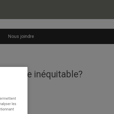
Nous joindre
système inéquitable?
permettent
nalyser les
ctionnant