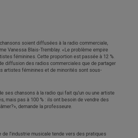
s chansons soient diffusées à la radio commerciale,
firme Vanessa Blais-Tremblay. «Le problème empire
tistes féminines. Cette proportion est passée à 12 %.
es de diffusion des radios commerciales que de partager
 les artistes féminines et de minorités sont sous-
de ses chansons à la radio qui fait qu’un ou une artiste
nés, mais pas à 100 % : ils ont besoin de vendre des
s blâmer?», demande la professeure.
 de l’industrie musicale tende vers des pratiques