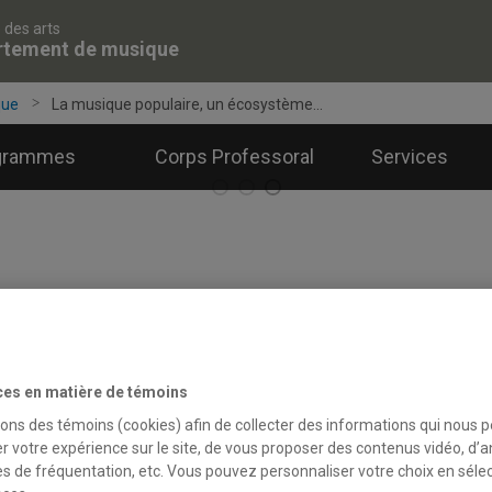
 des arts
rtement de musique
que
La musique populaire, un écosystème...
grammes
Corps Professoral
Services
a musique populaire, un éco
ces en matière de témoins
TUALITÉS
UQAM | Série
L'actualité vue par nos experts
sons des témoins (cookies) afin de collecter des informations qui nous 
r votre expérience sur le site, de vous proposer des contenus vidéo, d’a
r
Pierre-Etienne Caza
| le 7 juin 2022
es de fréquentation, etc. Vous pouvez personnaliser votre choix en séle