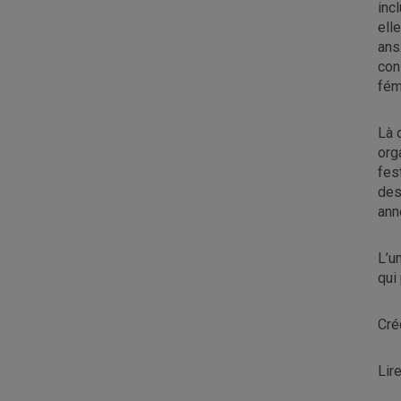
inc
ell
ans
con
fém
Là 
org
fes
des
ann
L’u
qui
Cré
Lire