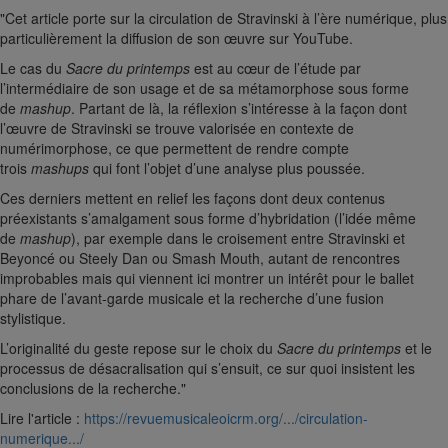
"Cet article porte sur la circulation de Stravinski à l’ère numérique, plus
particulièrement la diffusion de son œuvre sur YouTube.
Le cas du
Sacre du printemps
est au cœur de l’étude par
l’intermédiaire de son usage et de sa métamorphose sous forme
de
mashup
. Partant de là, la réflexion s’intéresse à la façon dont
l’œuvre de Stravinski se trouve valorisée en contexte de
numérimorphose, ce que permettent de rendre compte
trois
mashups
qui font l’objet d’une analyse plus poussée.
Ces derniers mettent en relief les façons dont deux contenus
préexistants s’amalgament sous forme d’hybridation (l’idée même
de
mashup
), par exemple dans le croisement entre Stravinski et
Beyoncé ou Steely Dan ou Smash Mouth, autant de rencontres
improbables mais qui viennent ici montrer un intérêt pour le ballet
phare de l’avant-garde musicale et la recherche d’une fusion
stylistique.
L’originalité du geste repose sur le choix du
Sacre du printemps
et le
processus de désacralisation qui s’ensuit, ce sur quoi insistent les
conclusions de la recherche."
Lire l'article :
https://revuemusicaleoicrm.org/.../circulation-
numerique.../