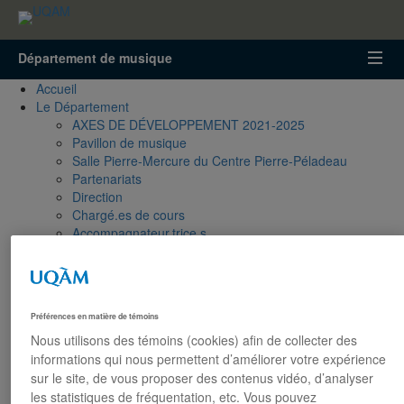
Accéder
Accéder
Accéder
à
au
à
la
menu
la
Département de musique
recherche
pricipal
zone
centrale
Accueil
Le Département
AXES DE DÉVELOPPEMENT 2021-2025
Pavillon de musique
Salle Pierre-Mercure du Centre Pierre-Péladeau
Partenariats
Direction
Chargé.es de cours
Accompagnateur.trice.s
Personnel de soutien
Ensembles du Département
Ensembles en résidence
Programmes
Préférences en matière de témoins
Premier cycle
Nous utilisons des témoins (cookies) afin de collecter des
Deuxième cycle
informations qui nous permettent d’améliorer votre expérience
Troisième cycle
Corps Professoral
sur le site, de vous proposer des contenus vidéo, d’analyser
Services
les statistiques de fréquentation, etc. Vous pouvez