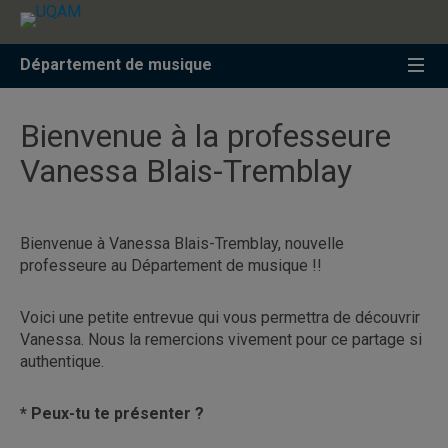
Accéder
Accéder
Accéder
à
au
à
la
menu
la
Département de musique
recherche
pricipal
zone
centrale
Bienvenue à la professeure
Vanessa Blais-Tremblay
Bienvenue à Vanessa Blais-Tremblay, nouvelle
professeure au Département de musique !!
Voici une petite entrevue qui vous permettra de découvrir
Vanessa. Nous la remercions vivement pour ce partage si
authentique.
* Peux-tu te présenter ?