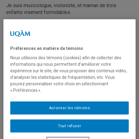
Je suis musicologue, violoniste, et maman de trois
enfants vraiment formidables.
Dans mes recherches, je m’intéresse en particulier aux
vies musicales des femmes en histoire du Québec, ainsi
que, plus largement, aux liens qui unissent la musique et
Préférences en matière de témoins
la justice sociale.
Nous utilisons des témoins (cookies) afin de collecter des
informations qui nous permettent d’améliorer votre
Je suis passionnée d’histoire de la musique, mais plus
expérience sur le site, de vous proposer des contenus vidéo,
particulièrement de l’humain lorsqu’il·elle entre en relation
d’analyser les statistiques de fréquentation, etc. Vous
avec la musique ; lorsqu’il·elle s’anime — physiquement,
pouvez personnaliser votre choix en sélectionnant
socialement, psychologiquement, affectivement ou autre
« Préférences ».
— en rapport avec la musique.
* Pourquoi as-tu choisi le Département de musique
Autoriser les témoins
de l’UQAM ?
Tout refuser
J’ai toujours rêvé de travailler dans un endroit
*exactement* comme le Département de musique de