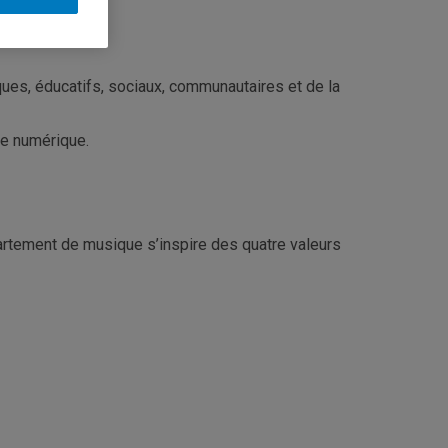
aires;
tiques, éducatifs, sociaux, communautaires et de la
re numérique.
partement de musique s’inspire des quatre valeurs