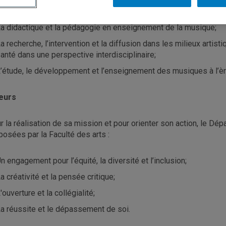
es pratiques artistiques dans les musiques classiques et popul
a didactique et la pédagogie en enseignement de la musique;
a recherche, l’intervention et la diffusion dans les milieux artis
anté dans une perspective interdisciplinaire;
’étude, le développement et l’enseignement des musiques à l’è
eurs
r la réalisation de sa mission et pour orienter son action, le Dé
posées par la Faculté des arts :
n engagement pour l’équité, la diversité et l’inclusion;
a créativité et la pensée critique;
'ouverture et la collégialité;
a réussite et le dépassement de soi.