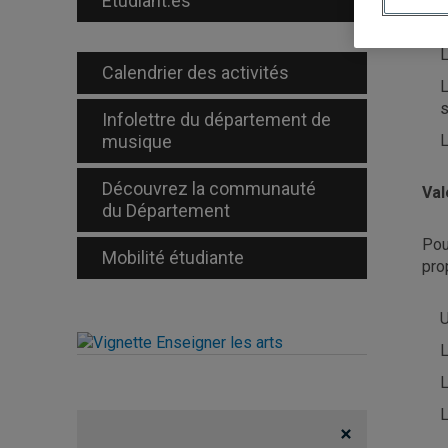
Étudiant.es
L
L
Calendrier des activités
L
s
Infolettre du département de
musique
L
Découvrez la communauté
Val
du Département
Pou
Mobilité étudiante
pro
U
L
L
L