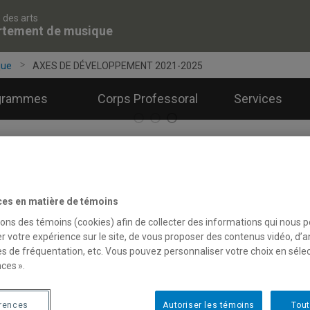
 des arts
rtement de musique
que
AXES DE DÉVELOPPEMENT 2021-2025
grammes
Corps Professoral
Services
XES DE DÉVELOPPEMENT 2
ces en matière de témoins
sons des témoins (cookies) afin de collecter des informations qui nous 
r votre expérience sur le site, de vous proposer des contenus vidéo, d’a
es de fréquentation, etc. Vous pouvez personnaliser votre choix en séle
sion
ces ».
mission du Département de musique s’inscrit dans l’enseignement,
érences
Autoriser les témoins
Tout