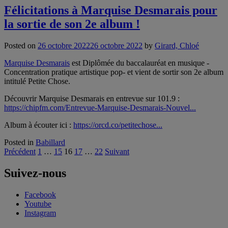
Félicitations à Marquise Desmarais pour
la sortie de son 2e album !
Posted on
26 octobre 2022
26 octobre 2022
by
Girard, Chloé
Marquise Desmarais
est Diplômée du baccalauréat en musique -
Concentration pratique artistique pop- et vient de sortir son 2e album
intitulé Petite Chose.
Découvrir Marquise Desmarais en entrevue sur 101.9 :
https://chipfm.com/Entrevue-Marquise-Desmarais-Nouvel...
Album à écouter ici :
https://orcd.co/petitechose...
Posted in
Babillard
Pagination
Précédent
1
…
15
16
17
…
22
Suivant
des
Suivez-nous
publications
Facebook
Youtube
Instagram