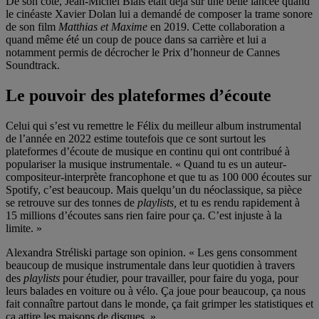
De son côté, Jean-Michel Blais était déjà sur une belle lancée quand
le cinéaste Xavier Dolan lui a demandé de composer la trame sonore
de son film
Matthias et Maxime
en 2019. Cette collaboration a
quand même été un coup de pouce dans sa carrière et lui a
notamment permis de décrocher le Prix d’honneur de Cannes
Soundtrack.
Le pouvoir des plateformes d’écoute
Celui qui s’est vu remettre le Félix du meilleur album instrumental
de l’année en 2022 estime toutefois que ce sont surtout les
plateformes d’écoute de musique en continu qui ont contribué à
populariser la musique instrumentale. « Quand tu es un auteur-
compositeur-interprète francophone et que tu as 100 000 écoutes sur
Spotify, c’est beaucoup. Mais quelqu’un du néoclassique, sa pièce
se retrouve sur des tonnes de
playlists,
et tu es rendu rapidement à
15 millions d’écoutes sans rien faire pour ça. C’est injuste à la
limite. »
Alexandra Stréliski partage son opinion. « Les gens consomment
beaucoup de musique instrumentale dans leur quotidien à travers
des
playlists
pour étudier, pour travailler, pour faire du yoga, pour
leurs balades en voiture ou à vélo. Ça joue pour beaucoup, ça nous
fait connaître partout dans le monde, ça fait grimper les statistiques et
ça attire les maisons de disques. »