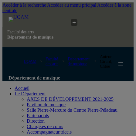
Accéder à la recherche
Accéder au menu pricipal
Accéder à la zone
centrale
Faculté des arts
Département de musique
Auteur :
Faculté
Département
UQAM
Girard,
des arts
de musique
Chloé
Département de musique
Accueil
Le Département
AXES DE DÉVELOPPEMENT 2021-2025
Pavillon de musique
Salle Pierre-Mercure du Centre Pierre-Péladeau
Partenariats
Direction
Chargé.es de cours
Accompagnateur.trice.s