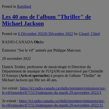
Posted in
Babillard
Les 40 ans de l'album "Thriller" de
Michael Jackson
Posted on
6 Décembre 2022
6 Décembre 2022
by
Girard, Chloé
RADIO-CANADA
Oh
dio
Émission "Sur le vif" animée par Philippe Marcoux
29 novembre 2022
Danick Trottier, professeur de musicologie et Directeur du
Département de musique de l'UQAM est interviewé par Christelle
D'Amours (
Arts et spectacles
) à propos de l'album "Thriller" de
Michael Jackson qui fête ses 40 ans.
1er extrait :
https://ici.radio-canada.ca/ohdio/premiere/emissions/sur-
le-vif/episodes/671513/rattrapage-du-mardi-29-novembre-2022/1
2e extrait :
https://ici.radio-canada.ca/ohdio/premiere/emissions/sur-
le-vif/episodes/671513/rattrapage-du-mardi-29-novembre-2022/11