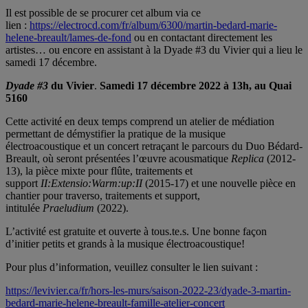
Il est possible de se procurer cet album via ce
lien :
https://electrocd.com/fr/album/6300/martin-bedard-marie-
helene-breault/lames-de-fond
ou en contactant directement les
artistes… ou encore en assistant à la Dyade #3 du Vivier qui a lieu le
samedi 17 décembre.
Dyade #3
du Vivier
.
Samedi 17 décembre 2022 à 13h, au Quai
5160
Cette activité en deux temps comprend un atelier de médiation
permettant de démystifier la pratique de la musique
électroacoustique et un concert
retraçant le parcours du Duo Bédard-
Breault, où seront présentées l’œuvre acousmatique
Replica
(2012-
13), la pièce mixte pour flûte, traitements et
support
II:Extensio:Warm:up:II
(2015-17) et une nouvelle pièce en
chantier pour traverso, traitements et support,
intitulée
Praeludium
(2022).
L’activité est gratuite et ouverte à tous.te.s. Une bonne façon
d’initier petits et grands à la musique électroacoustique!
Pour plus d’information, veuillez consulter le lien suivant :
https://levivier.ca/fr/hors-les-murs/saison-2022-23/dyade-3-martin-
bedard-marie-helene-breault-famille-atelier-concert