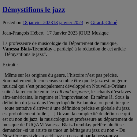
Démystifions le jazz
Posted on
18 janvier 2023
18 janvier 2023
by
Girard, Chloé
Jean-François Hébert | 17 Janvier 2023 |QUB Musique
La professeure de musicologie du Département de musique,
Vanessa Blais-Tremblay
a participé à la rédaction de cet article
"Démystifions le jazz".
Extrait :
"Même sur les origines du genre, l’histoire n’est pas précise.
Sommairement, le consensus semble être que le jazz est un genre
musical qui s’est principalement développé en Nouvelle-Orléans
suite à la rencontre entre le
call and response
, les chants d’esclaves
afro-américains, le ragtime et l’improvisation. Et même là. Sous la
définition du jazz dans l’encyclopédie Britannica, on peut lire que
«toute tentative d'arriver à une définition précise et globale du jazz
est probablement futile […] Devant la complexité de définir ce qui
est ou non du jazz, la musicologue et professeure au département de
musique de l’UQAM Vanessa Blais-Tremblay préfère plutôt se
demander «si un artiste se trace un héritage au jazz ou non.» Du
New Orleans style au acid jazz en passant par la bossa-nova,