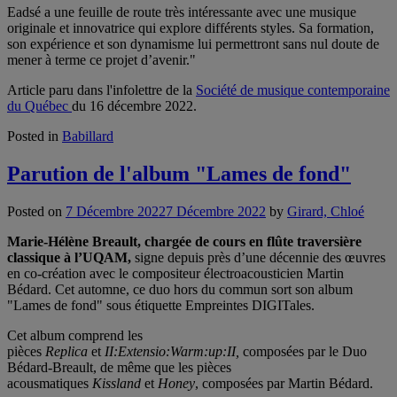
Eadsé a une feuille de route très intéressante avec une musique
originale et innovatrice qui explore différents styles. Sa formation,
son expérience et son dynamisme lui permettront sans nul doute de
mener à terme ce projet d’avenir."
Article paru dans l'infolettre de la
Société de musique contemporaine
du Québec
du 16 décembre 2022.
Posted in
Babillard
Parution de l'album "Lames de fond"
Posted on
7 Décembre 2022
7 Décembre 2022
by
Girard, Chloé
Marie-Hélène Breault, chargée de cours en flûte traversière
classique à l’UQAM,
signe depuis près d’une décennie des œuvres
en co-création avec le compositeur électroacousticien Martin
Bédard. Cet automne, ce duo hors du commun sort son album
"Lames de fond" sous étiquette Empreintes DIGITales.
Cet album comprend les
pièces
Replica
et
II:Extensio:Warm:up:II,
composées par le Duo
Bédard-Breault, de même que les pièces
acousmatiques
Kissland
et
Honey
, composées par Martin Bédard.