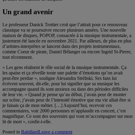
Un grand avenir
Le professeur Danick Trottier croit que l’attrait pour ce renouveau
classique va se poursuivre encore plusieurs années. Une nouvelle
maison de disques, POPOP, consacrée à la musique instrumentale, a
justement été lancée en novembre 2021. Par ailleurs, de plus en plus
d’artistes-interprètes se lancent dans des projets instrumentaux,
comme Coeur de pirate, Daniel Bélanger ou encore Ingrid St-Pierre,
tout récemment.
« Les gens réalisent le rôle social de la musique instrumentale. Ça
les apaise et ça réveille toute une palette d’émotions qu’on avait
peut-être perdue », souligne Alexandra Stréliski. Ses fans lui
écrivent souvent, dit-elle, pour lui signifier que sa musique les
accompagne quand ils sont anxieux ou dans des périodes difficiles
de leur vie. « Quand je pense qu’au début, j’avais peur de monter
sur scène, j’avais peur de l’intensité émotive que ma vie allait être si
je faisais ça de mon métier. […] Aujourd’hui, recevoir ces
commentaires, voir 2000 personnes m’applaudir en concert, c’est
magnifique. Ce sont des souvenirs qui vont m’accompagner sur mon
lit de mort », confie-t-elle.
Posted in
Babillard
Leave a comment