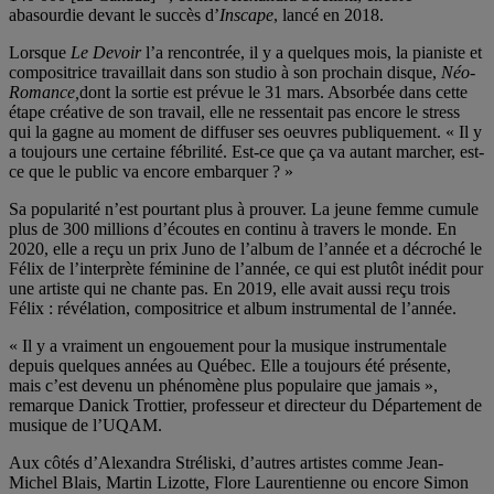
abasourdie devant le succès d’
Inscape
, lancé en 2018.
Lorsque
Le
Devoir
l’a rencontrée, il y a quelques mois, la pianiste et
compositrice travaillait dans son studio à son prochain disque,
Néo-
Romance,
dont la sortie est prévue le 31 mars. Absorbée dans cette
étape créative de son travail, elle ne ressentait pas encore le stress
qui la gagne au moment de diffuser ses oeuvres publiquement. « Il y
a toujours une certaine fébrilité. Est-ce que ça va autant marcher, est-
ce que le public va encore embarquer ? »
Sa popularité n’est pourtant plus à prouver. La jeune femme cumule
plus de 300 millions d’écoutes en continu à travers le monde. En
2020, elle a reçu un prix Juno de l’album de l’année et a décroché le
Félix de l’interprète féminine de l’année, ce qui est plutôt inédit pour
une artiste qui ne chante pas. En 2019, elle avait aussi reçu trois
Félix : révélation, compositrice et album instrumental de l’année.
« Il y a vraiment un engouement pour la musique instrumentale
depuis quelques années au Québec. Elle a toujours été présente,
mais c’est devenu un phénomène plus populaire que jamais »,
remarque Danick Trottier, professeur et directeur du Département de
musique de l’UQAM.
Aux côtés d’Alexandra Stréliski, d’autres artistes comme Jean-
Michel Blais, Martin Lizotte, Flore Laurentienne ou encore Simon