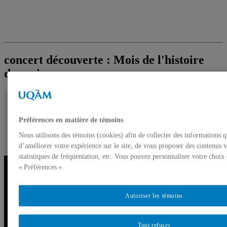
concert découverte : Mois de l'histoire
des noirs
Vous devez autoriser les témoins publicitaires pour
Préférences en matière de témoins
afficher les vidéos provenant de Youtube.
Préférences des témoins
Nous utilisons des témoins (cookies) afin de collecter des informations 
d’améliorer votre expérience sur le site, de vous proposer des contenus v
statistiques de fréquentation, etc. Vous pouvez personnaliser votre choix
« Préférences ».
Autoriser les témoins
Tout refuser