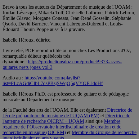
Bravo à tous les auteurs du Département de musique de l'UQAM :
Jordan Lévesque, Mikaela Tolf, Christelle Laforme, Patrick Lebrun,
Émilie Glavac, Morgane Conessa, Jean-René Gosselin, Stéphanie
Osorio, David Barrière, Vincent Labrèque-Dubreuil et Louis-
Édouard Thouin-Poppe aussi à la gravure.
Isabelle Héroux, éditrice.
Livre relié, PDF reproductible ou non chez Les Productions d'Oz,
remarquable éditeur québécois très
dynamique :
https://productionsdoz.com/product/9373-a-vos-
guitares-prets-jouez-vol-3
Audio au :
https://youtube.com/playlist?
list=PLcAGdiCIbL7dsPBsjSWqQ5gVYOE-ldoHf
Isabelle Héroux Ph.D. est professeure de guitare et de pédagogie
musicale au Département de musique
de la Faculté des arts de l'UQAM. Elle est également
Directrice de
l'école préparatoire de musique de l'UQAM (PM)
et
Directrice de
l'antenne de recherche OICRM – UQAM
ainsi que
Membre
régulière de l’Observatoire interdisciplinaire de création et de
recherche en musique (OICRM)
et
Membre du Groupe de recherche
interdisciplinaire en arts vivants
.