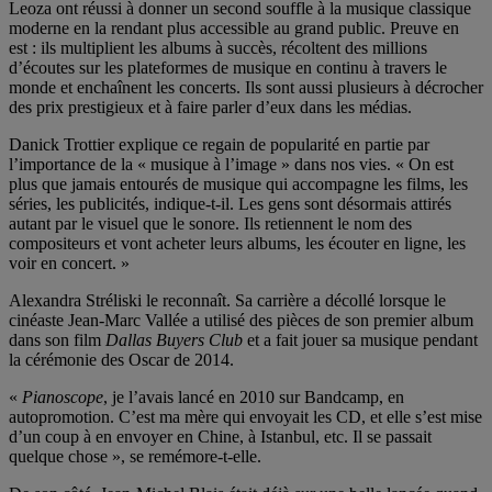
Leoza ont réussi à donner un second souffle à la musique classique
moderne en la rendant plus accessible au grand public. Preuve en
est : ils multiplient les albums à succès, récoltent des millions
d’écoutes sur les plateformes de musique en continu à travers le
monde et enchaînent les concerts. Ils sont aussi plusieurs à décrocher
des prix prestigieux et à faire parler d’eux dans les médias.
Danick Trottier explique ce regain de popularité en partie par
l’importance de la « musique à l’image » dans nos vies. « On est
plus que jamais entourés de musique qui accompagne les films, les
séries, les publicités, indique-t-il. Les gens sont désormais attirés
autant par le visuel que le sonore. Ils retiennent le nom des
compositeurs et vont acheter leurs albums, les écouter en ligne, les
voir en concert. »
Alexandra Stréliski le reconnaît. Sa carrière a décollé lorsque le
cinéaste Jean-Marc Vallée a utilisé des pièces de son premier album
dans son film
Dallas Buyers Club
et a fait jouer sa musique pendant
la cérémonie des Oscar de 2014.
«
Pianoscope
, je l’avais lancé en 2010 sur Bandcamp, en
autopromotion. C’est ma mère qui envoyait les CD, et elle s’est mise
d’un coup à en envoyer en Chine, à Istanbul, etc. Il se passait
quelque chose », se remémore-t-elle.