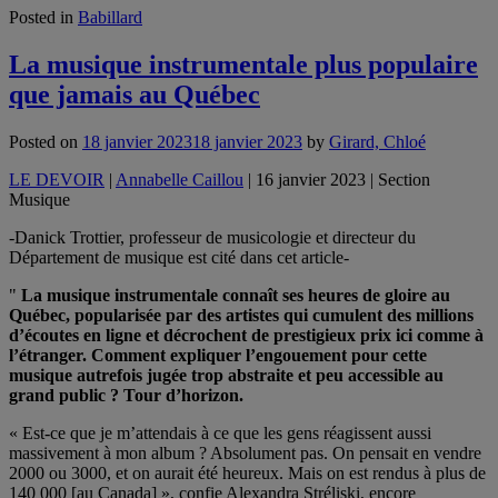
Posted in
Babillard
La musique instrumentale plus populaire
que jamais au Québec
Posted on
18 janvier 2023
18 janvier 2023
by
Girard, Chloé
LE DEVOIR
|
Annabelle Caillou
| 16 janvier 2023 | Section
Musique
-Danick Trottier, professeur de musicologie et directeur du
Département de musique est cité dans cet article-
"
La musique instrumentale connaît ses heures de gloire au
Québec, popularisée par des artistes qui cumulent des millions
d’écoutes en ligne et décrochent de prestigieux prix ici comme à
l’étranger. Comment expliquer l’engouement pour cette
musique autrefois jugée trop abstraite et peu accessible au
grand public ? Tour d’horizon.
« Est-ce que je m’attendais à ce que les gens réagissent aussi
massivement à mon album ? Absolument pas. On pensait en vendre
2000 ou 3000, et on aurait été heureux. Mais on est rendus à plus de
140 000 [au Canada] », confie Alexandra Stréliski, encore